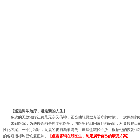
【邂逅科学治疗，邂逅新的人生】
多次的无效治疗让黄晨无奈又伤神，正当他想要放弃治疗的时候，一次偶然的
来到医院，为他接诊的是周文敬医生，周医生仔细问诊他的病情，对黄晨提出
性化方案。一个疗程后，黄晨的皮损渐渐消失，瘙痒也减轻不少，根据他的恢复情
的各项指标均已恢复正常。
【点击咨询在线医生，制定属于自己的康复方案】