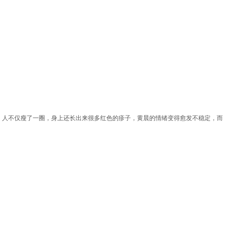
，人不仅瘦了一圈，身上还长出来很多红色的疹子，黄晨的情绪变得愈发不稳定，而