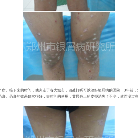
个病。接下来的时间，他奔走于各大城市，四处打听可以治好银屑病的医院，3年前，
药膏。药膏的效果确实很好，短时间的使用，黄晨身上的皮损消失了不少，然而没过