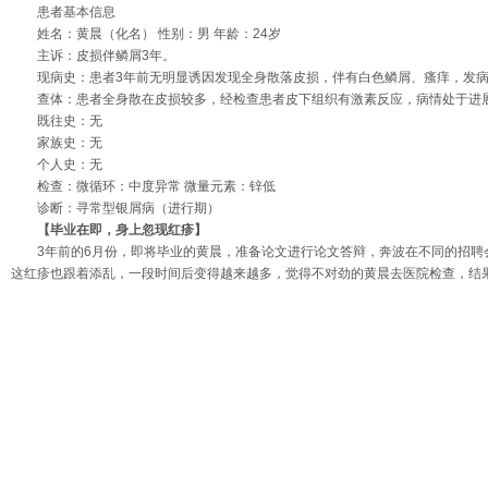
患者基本信息
姓名：黄晨（化名） 性别：男 年龄：24岁
主诉：皮损伴鳞屑3年。
现病史：患者3年前无明显诱因发现全身散落皮损，伴有白色鳞屑、瘙痒，发
查体：患者全身散在皮损较多，经检查患者皮下组织有激素反应，病情处于进
既往史：无
家族史：无
个人史：无
检查：微循环：中度异常 微量元素：锌低
诊断：寻常型银屑病（进行期）
【毕业在即，身上忽现红疹】
3年前的6月份，即将毕业的黄晨，准备论文进行论文答辩，奔波在不同的招
这红疹也跟着添乱，一段时间后变得越来越多，觉得不对劲的黄晨去医院检查，结果